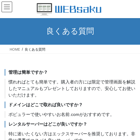
コ
ナ
ン
ビ
テ
ゲ
ン
ー
ツ
シ
良くある質問
へ
ョ
ス
ン
キ
に
HOME
良くある質問
ッ
移
プ
動
管理は簡単ですか？
慣れればとても簡単です。購入者の方には限定で管理画面を解説
したマニュアルもプレゼントしておりますので、安心してお使い
いただけます。
ドメインはどこで取れば良いですか？
ポピュラーで使いやすいお名前.comがおすすめです。
レンタルサーバーはどこが良いですか？
特に迷いたくない方はエックスサーバーを推奨しております。非